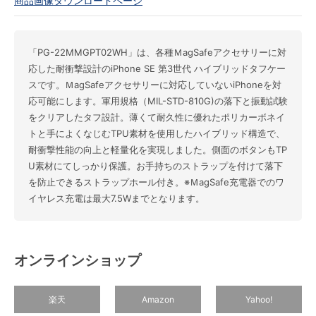
商品画像ダウンロードページ
「PG-22MMGPT02WH」は、各種ＭagSafeアクセサリーに対
応した耐衝撃設計のiPhone SE 第3世代 ハイブリッドタフケー
スです。ＭagSafeアクセサリーに対応していないiPhoneを対
応可能にします。軍用規格（MIL-STD-810G)の落下と振動試験
をクリアしたタフ設計。薄くて耐久性に優れたポリカーボネイ
トと手によくなじむTPU素材を使用したハイブリッド構造で、
耐衝撃性能の向上と軽量化を実現しました。側面のボタンもTP
U素材にてしっかり保護。お手持ちのストラップを付けて落下
を防止できるストラップホール付き。※ＭagSafe充電器でのワ
イヤレス充電は最大7.5Wまでとなります。
オンラインショップ
楽天
Amazon
Yahoo!