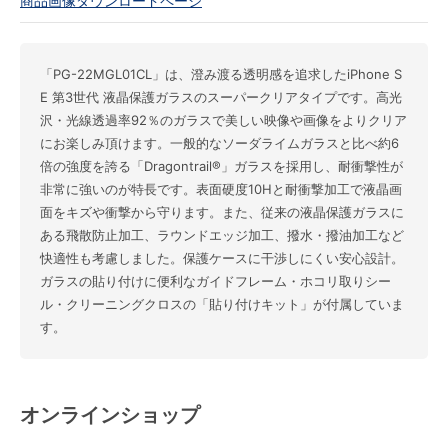
商品画像ダウンロードページ
「PG-22MGL01CL」は、澄み渡る透明感を追求したiPhone S
E 第3世代 液晶保護ガラスのスーパークリアタイプです。高光
沢・光線透過率92％のガラスで美しい映像や画像をよりクリア
にお楽しみ頂けます。一般的なソーダライムガラスと比べ約6
倍の強度を誇る「Dragontrail®」ガラスを採用し、耐衝撃性が
非常に強いのが特長です。表面硬度10Hと耐衝撃加工で液晶画
面をキズや衝撃から守ります。また、従来の液晶保護ガラスに
ある飛散防止加工、ラウンドエッジ加工、撥水・撥油加工など
快適性も考慮しました。保護ケースに干渉しにくい安心設計。
ガラスの貼り付けに便利なガイドフレーム・ホコリ取りシー
ル・クリーニングクロスの「貼り付けキット」が付属していま
す。
オンラインショップ