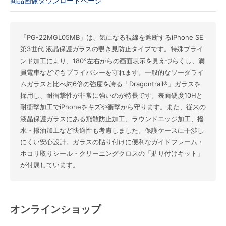
商品画像ダウンロードページ
「PG-22MGL05MB」は、気になる視線を遮断するiPhone SE
第3世代 液晶保護ガラスの覗き見防止タイプです。特殊ブライ
ンド加工により、180°左右からの画面表示を見えづらくし、満
員電車などでもプライバシーを守れます。一般的なソーダライ
ムガラスと比べ約6倍の強度を誇る「Dragontrail®」ガラスを
採用し、耐衝撃性が非常に強いのが特長です。表面硬度10Hと
耐衝撃加工でiPhoneをキズや衝撃から守ります。また、従来の
液晶保護ガラスにある飛散防止加工、ラウンドエッジ加工、撥
水・撥油加工など快適性も考慮しました。保護ケースに干渉し
にくい安心設計。ガラスの貼り付けに便利なガイドフレーム・
ホコリ取りシール・クリーニングクロスの「貼り付けキット」
が付属しています。
オンラインショップ