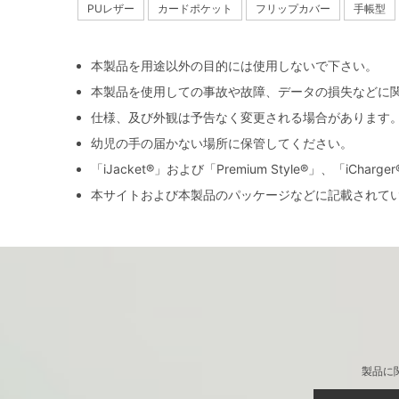
PUレザー
カードポケット
フリップカバー
手帳型
本製品を用途以外の目的には使用しないで下さい。
本製品を使用しての事故や故障、データの損失などに
仕様、及び外観は予告なく変更される場合があります
幼児の手の届かない場所に保管してください。
「iJacket®」および「Premium Style®」、「iCh
本サイトおよび本製品のパッケージなどに記載されて
製品に