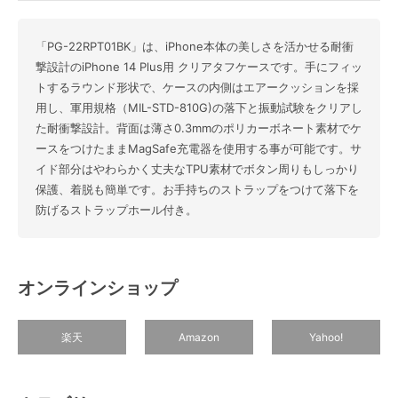
「PG-22RPT01BK」は、iPhone本体の美しさを活かせる耐衝
撃設計のiPhone 14 Plus用 クリアタフケースです。手にフィッ
トするラウンド形状で、ケースの内側はエアークッションを採
用し、軍用規格（MIL-STD-810G)の落下と振動試験をクリアし
た耐衝撃設計。背面は薄さ0.3mmのポリカーボネート素材でケ
ースをつけたままMagSafe充電器を使用する事が可能です。サ
イド部分はやわらかく丈夫なTPU素材でボタン周りもしっかり
保護、着脱も簡単です。お手持ちのストラップをつけて落下を
防げるストラップホール付き。
オンラインショップ
楽天
Amazon
Yahoo!