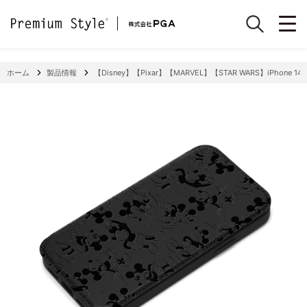
ホーム
製品情報
【Disney】【Pixar】【MARVEL】【STAR WARS】iPhone 14 