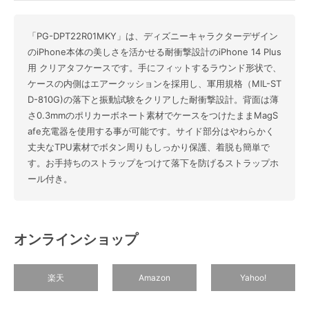
「PG-DPT22R01MKY」は、ディズニーキャラクターデザイン
のiPhone本体の美しさを活かせる耐衝撃設計のiPhone 14 Plus
用 クリアタフケースです。手にフィットするラウンド形状で、
ケースの内側はエアークッションを採用し、軍用規格（MIL-ST
D-810G)の落下と振動試験をクリアした耐衝撃設計。背面は薄
さ0.3mmのポリカーボネート素材でケースをつけたままMagS
afe充電器を使用する事が可能です。サイド部分はやわらかく
丈夫なTPU素材でボタン周りもしっかり保護、着脱も簡単で
す。お手持ちのストラップをつけて落下を防げるストラップホ
ール付き。
オンラインショップ
楽天
Amazon
Yahoo!