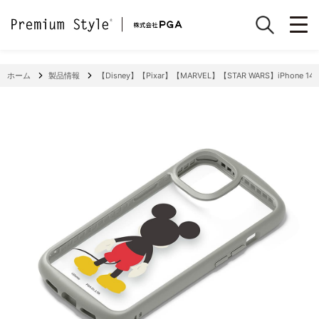
ホーム
製品情報
【Disney】【Pixar】【MARVEL】【STAR WARS】iPhone 14 