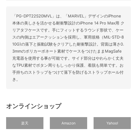
「PG-DPT22S20MVL」は、「MARVEL」デザインのiPhone
本体の美しさを活かせる耐衝撃設計のiPhone 14 Pro Max用 ク
リアタフケースです。手にフィットするラウンド形状で、ケー
スの内側はエアークッションを採用し、軍用規格（MIL-STD-8
10G)の落下と振動試験をクリアした耐衝撃設計。背面は薄さ0.
3mmのポリカーボネート素材でケースをつけたままMagSafe
充電器を使用する事が可能です。サイド部分はやわらかく丈夫
なTPU素材でボタン周りもしっかり保護、着脱も簡単です。お
手持ちのストラップをつけて落下を防げるストラップホール付
き。
オンラインショップ
楽天
Amazon
Yahoo!