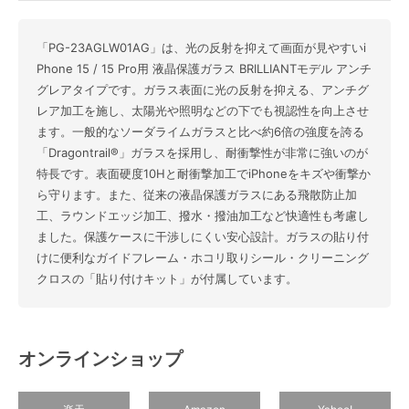
「PG-23AGLW01AG」は、光の反射を抑えて画面が見やすいi
Phone 15 / 15 Pro用 液晶保護ガラス BRILLIANTモデル アンチ
グレアタイプです。ガラス表面に光の反射を抑える、アンチグ
レア加工を施し、太陽光や照明などの下でも視認性を向上させ
ます。一般的なソーダライムガラスと比べ約6倍の強度を誇る
「Dragontrail®」ガラスを採用し、耐衝撃性が非常に強いのが
特長です。表面硬度10Hと耐衝撃加工でiPhoneをキズや衝撃か
ら守ります。また、従来の液晶保護ガラスにある飛散防止加
工、ラウンドエッジ加工、撥水・撥油加工など快適性も考慮し
ました。保護ケースに干渉しにくい安心設計。ガラスの貼り付
けに便利なガイドフレーム・ホコリ取りシール・クリーニング
クロスの「貼り付けキット」が付属しています。
オンラインショップ