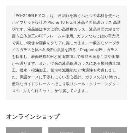
「PG-24BGLF01CL」は、角割れを防ぐふたつの素材を使った
ハイブリッド設計のiPhone 16 Pro用 液晶全面保護ガラス 高透
明です。液晶部はキズに強い高硬度ガラス、液晶画面の端まで
覆う立体加工のPETフレームを使用。ガラスならではの高光沢
で美しい映像や画像をクリアに楽しめます。一般的なソーダラ
イムガラスと比べ約6倍の強度を誇る「Dragontrail®」ガラス
を採用し、表面硬度10Hと耐衝撃加工で液晶画面をキズや衝撃
から護ります。また、従来の液晶保護ガラスにある飛散防止加
工、撥水・撥油加工、気泡軽減機能など快適性も考慮しまし
た。保護ケースに干渉しにくい安心設計。ガラスの貼り付けに
便利なガイドフレーム・ほこり取りシール・クリーニングクロ
スの「貼り付けキット」が付属しています。
オンラインショップ