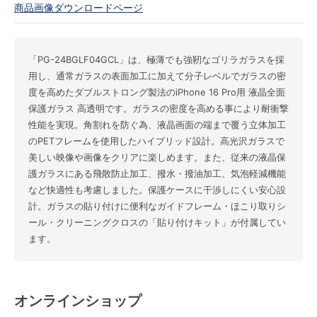
商品画像ダウンロードページ
「PG-24BGLF04GCL」は、極薄でも強靭なゴリラガラスを採
用し、通常ガラスの表面加工に加えて分子レベルでガラスの密
度を高めたダブルストロング製法のiPhone 16 Pro用 液晶全面
保護ガラス 高透明です。ガラスの密度を高める事により耐衝撃
性能を実現。角割れを防ぐ為、液晶画面の端まで覆う立体加工
のPETフレームを使用したハイブリッド設計。高光沢ガラスで
美しい映像や画像をクリアに楽しめます。また、従来の液晶保
護ガラスにある飛散防止加工、撥水・撥油加工、気泡軽減機能
など快適性も考慮しました。保護ケースに干渉しにくい安心設
計。ガラスの貼り付けに便利なガイドフレーム・ほこり取りシ
ール・クリーニングクロスの「貼り付けキット」が付属してい
ます。
オンラインショップ