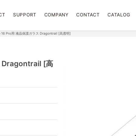
CT
SUPPORT
COMPANY
CONTACT
CATALOG
e 16 Pro用 液晶保護ガラス Dragontrail [高透明]
ragontrail [高