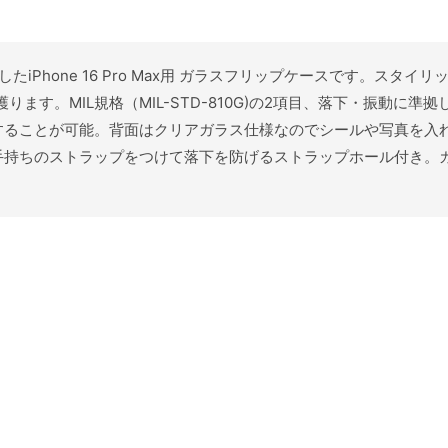
求したiPhone 16 Pro Max用 ガラスフリップケースです。ス
護ります。MIL規格（MIL-STD-810G)の2項目、落下・振動
することが可能。背面はクリアガラス仕様なのでシールや写真を入
手持ちのストラップをつけて落下を防げるストラップホール付き。カ