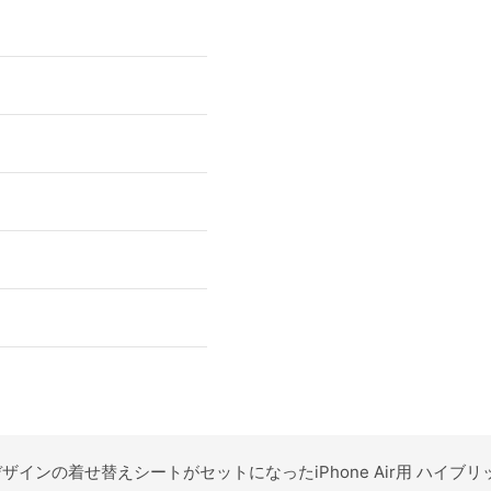
」デザインの着せ替えシートがセットになったiPhone Air用 ハイブ