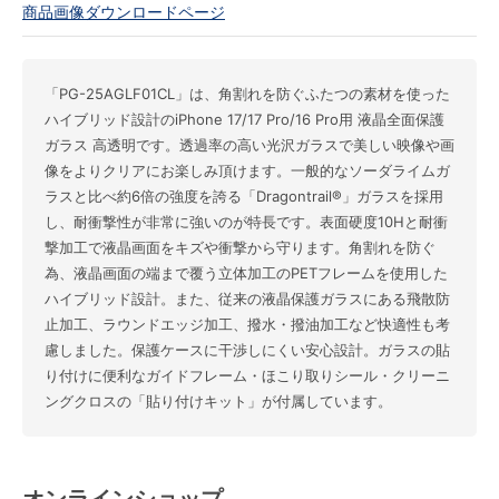
商品画像ダウンロードページ
「PG-25AGLF01CL」は、角割れを防ぐふたつの素材を使った
ハイブリッド設計のiPhone 17/17 Pro/16 Pro用 液晶全面保護
ガラス 高透明です。透過率の高い光沢ガラスで美しい映像や画
像をよりクリアにお楽しみ頂けます。一般的なソーダライムガ
ラスと比べ約6倍の強度を誇る「Dragontrail®」ガラスを採用
し、耐衝撃性が非常に強いのが特長です。表面硬度10Hと耐衝
撃加工で液晶画面をキズや衝撃から守ります。角割れを防ぐ
為、液晶画面の端まで覆う立体加工のPETフレームを使用した
ハイブリッド設計。また、従来の液晶保護ガラスにある飛散防
止加工、ラウンドエッジ加工、撥水・撥油加工など快適性も考
慮しました。保護ケースに干渉しにくい安心設計。ガラスの貼
り付けに便利なガイドフレーム・ほこり取りシール・クリーニ
ングクロスの「貼り付けキット」が付属しています。