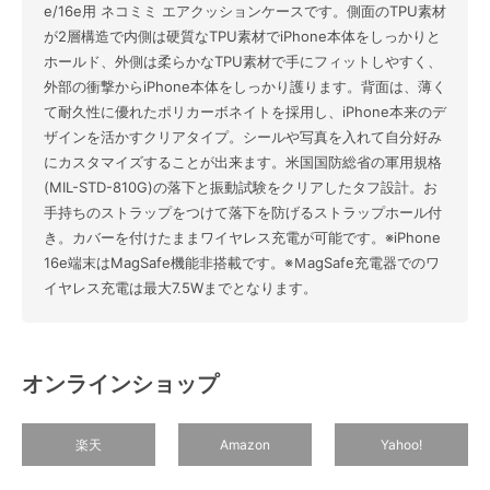
e/16e用 ネコミミ エアクッションケースです。側面のTPU素材
が2層構造で内側は硬質なTPU素材でiPhone本体をしっかりと
ホールド、外側は柔らかなTPU素材で手にフィットしやすく、
外部の衝撃からiPhone本体をしっかり護ります。背面は、薄く
て耐久性に優れたポリカーボネイトを採用し、iPhone本来のデ
ザインを活かすクリアタイプ。シールや写真を入れて自分好み
にカスタマイズすることが出来ます。米国国防総省の軍用規格
(MIL-STD-810G)の落下と振動試験をクリアしたタフ設計。お
手持ちのストラップをつけて落下を防げるストラップホール付
き。カバーを付けたままワイヤレス充電が可能です。※iPhone
16e端末はMagSafe機能非搭載です。※ＭagSafe充電器でのワ
イヤレス充電は最大7.5Wまでとなります。
オンラインショップ
楽天
Amazon
Yahoo!