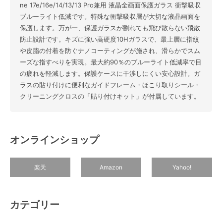
ne 17e/16e/14/13/13 Pro兼用 液晶全画面保護ガラス 衝撃吸収
ブルーライト低減です。特殊な衝撃吸収層が大切な液晶画面を
保護します。万が一、保護ガラスが割れても飛び散らない飛散
防止設計です。キズに強い高硬度10Hガラスで、最上層に指紋
や皮脂の付着を防ぐナノコーティングが施され、滑らかでスム
ーズな指すべりを実現。最大約90％のブルーライト低減率で目
の疲れを軽減します。保護ケースに干渉しにくい安心設計。ガ
ラスの貼り付けに便利なガイドフレーム・ほこり取りシール・
クリーニングクロスの「貼り付けキット」が付属しています。
オンラインショップ
楽天
Amazon
Yahoo!
カテゴリー