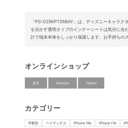
「PG-D25KPT05BAY」は、ディズニーキャラク
を活かす透明タイプのインナーシートは気分に合わ
計で端末本体をしっかり保護します。お手持ちの
オンラインショップ
楽天
Amazon
Yahoo!
カテゴリー
手帳型
ベイマックス
iPhone 16e
iPhone 17e
i