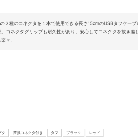
icro USBの２種のコネクタを１本で使用できる長さ15cmのUSBタ
様。コネクタグリップも耐久性があり、安心してコネクタを抜き差
も楽々。
プタ
変換コネクタ付き
タフ
ブラック
レッド