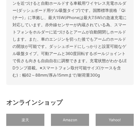
ンを近づけると自動ホールドする車載用ワイヤレス充電ホルダ
ー(ダッシュボード用ゲル吸盤タイプ)です。国際標準規格「Qi
(チー)」に準拠し、最大15W(iPhoneは最大7.5W)の急速充電に
対応しています。赤外線センサーが内蔵されている為、スマー
トフォンをホルダーに近づけるとアームが自動開閉しホールド
します。また、車のエンジンを切った後でもアームのホールド
の開放が可能です。ダッシュボードにしっかりと設置可能なゲ
ル吸盤タイプ。可動アームと360度回転するボールジョイント
で長さも向きも自由自在に調整できます。充電状態がわかるLE
Dランプ搭載。※スマートフォン取付可能サイズ(ケースを含
む)：幅62～88mm/厚み15mmまで/耐荷重300g
オンラインショップ
楽天
Amazon
Yahoo!