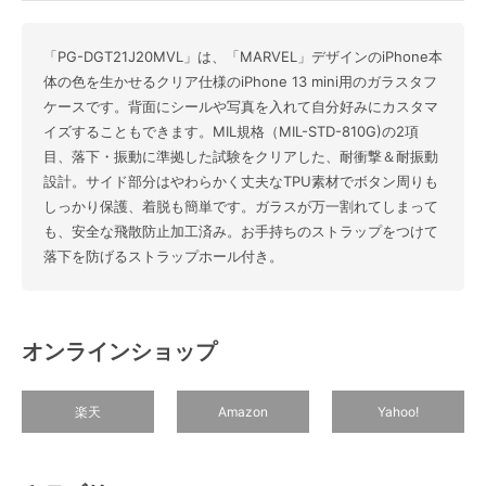
「PG-DGT21J20MVL」は、「MARVEL」デザインのiPhone本
体の色を生かせるクリア仕様のiPhone 13 mini用のガラスタフ
ケースです。背面にシールや写真を入れて自分好みにカスタマ
イズすることもできます。MIL規格（MIL-STD-810G)の2項
目、落下・振動に準拠した試験をクリアした、耐衝撃＆耐振動
設計。サイド部分はやわらかく丈夫なTPU素材でボタン周りも
しっかり保護、着脱も簡単です。ガラスが万一割れてしまって
も、安全な飛散防止加工済み。お手持ちのストラップをつけて
落下を防げるストラップホール付き。
オンラインショップ
楽天
Amazon
Yahoo!