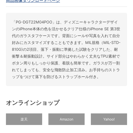
商品画像ダウンロードページ
「PG-DGT22M04POO」は、ディズニーキャラクターデザイ
ンのiPhone本体の色を活かせるクリア仕様のiPhone SE 第3世
代のガラスタフケースです。背面にシールや写真を入れて自分
好みにカスタマイズすることもできます。MIL規格（MIL-STD-
810G)の2項目、落下・振動に準拠した試験をクリアした、耐
衝撃＆耐振動設計。サイド部分はやわらかく丈夫なTPU素材で
ボタン周りもしっかり保護、着脱も簡単です。ガラスが万一割
れてしまっても、安全な飛散防止加工済み。お手持ちのストラ
ップをつけて落下を防げるストラップホール付き。
オンラインショップ
楽天
Amazon
Yahoo!