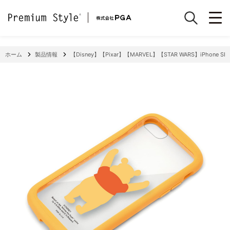
ホーム
製品情報
【Disney】【Pixar】【MARVEL】【STAR WARS】iPhone S