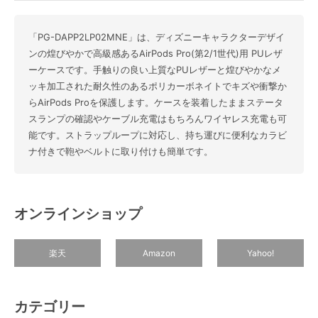
「PG-DAPP2LP02MNE」は、ディズニーキャラクターデザイ
ンの煌びやかで高級感あるAirPods Pro(第2/1世代)用 PUレザ
ーケースです。手触りの良い上質なPUレザーと煌びやかなメ
ッキ加工された耐久性のあるポリカーボネイトでキズや衝撃か
らAirPods Proを保護します。ケースを装着したままステータ
スランプの確認やケーブル充電はもちろんワイヤレス充電も可
能です。ストラップループに対応し、持ち運びに便利なカラビ
ナ付きで鞄やベルトに取り付けも簡単です。
オンラインショップ
楽天
Amazon
Yahoo!
カテゴリー