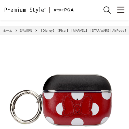
ホーム
製品情報
【Disney】【Pixar】【MARVEL】【STAR WARS】AirPods P