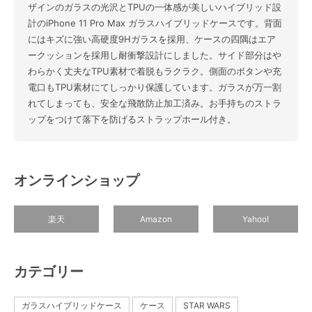
ザインのガラスの光沢とTPUの一体感が美しいハイブリッド設
計のiPhone 11 Pro Max ガラスハイブリッドケースです。背面
にはキズに強い高硬度9Hガラスを採用、ケースの四隅はエア
ークッションを採用し耐衝撃設計にしました。サイド部分はや
わらかく丈夫なTPU素材で着脱もラクラク。側面のボタンや充
電口もTPU素材にてしっかり保護しています。ガラスが万一割
れてしまっても、安全な飛散防止加工済み。お手持ちのストラ
ップをつけて落下を防げるストラップホール付き。
オンラインショップ
楽天
Amazon
Yahoo!
カテゴリー
ガラスハイブリッドケース
ケース
STAR WARS