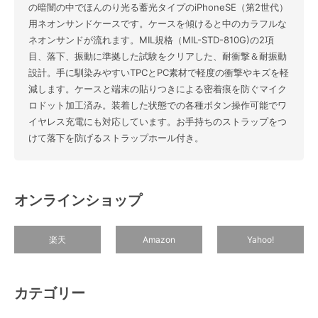
の暗闇の中でほんのり光る蓄光タイプのiPhoneSE（第2世代）
用ネオンサンドケースです。ケースを傾けると中のカラフルな
ネオンサンドが流れます。MIL規格（MIL-STD-810G)の2項
目、落下、振動に準拠した試験をクリアした、耐衝撃＆耐振動
設計。手に馴染みやすいTPCとPC素材で軽度の衝撃やキズを軽
減します。ケースと端末の貼りつきによる密着痕を防ぐマイク
ロドット加工済み。装着した状態での各種ボタン操作可能でワ
イヤレス充電にも対応しています。お手持ちのストラップをつ
けて落下を防げるストラップホール付き。
オンラインショップ
楽天
Amazon
Yahoo!
カテゴリー