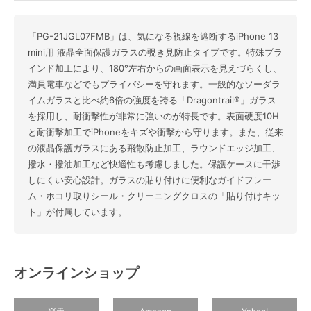
「PG-21JGL07FMB」は、気になる視線を遮断するiPhone 13
mini用 液晶全面保護ガラスの覗き見防止タイプです。特殊ブラ
インド加工により、180°左右からの画面表示を見えづらくし、
満員電車などでもプライバシーを守れます。一般的なソーダラ
イムガラスと比べ約6倍の強度を誇る「Dragontrail®」ガラス
を採用し、耐衝撃性が非常に強いのが特長です。表面硬度10H
と耐衝撃加工でiPhoneをキズや衝撃から守ります。また、従来
の液晶保護ガラスにある飛散防止加工、ラウンドエッジ加工、
撥水・撥油加工など快適性も考慮しました。保護ケースに干渉
しにくい安心設計。ガラスの貼り付けに便利なガイドフレー
ム・ホコリ取りシール・クリーニングクロスの「貼り付けキッ
ト」が付属しています。
オンラインショップ