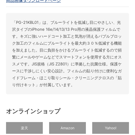
商品画像ダウンロードページ
「PG-21KBL01」は、ブルーライトを低減し目にやさしい、光
沢タイプのiPhone 16e/14/13/13 Pro用の液晶保護フィルムで
す。キズに強いハードコート加工と気泡が消えるバブルブロッ
ク加工のフィルムにブルーライトを最大約３０％低減する機能
を加えました。目に負担をかけるブルーライト低減するので頻
繁にメールやゲームなどでスマートフォンを使用する方にオス
スメです。JIS規格（JIS Z2801）に準拠した抗菌仕様。保護ケ
ースに干渉しにくい安心設計。フィルムの貼り付けに便利なガ
イドフレーム・ほこり取りシール・クリーニングクロスの「貼
り付けキット」が付属しています。
オンラインショップ
楽天
Amazon
Yahoo!