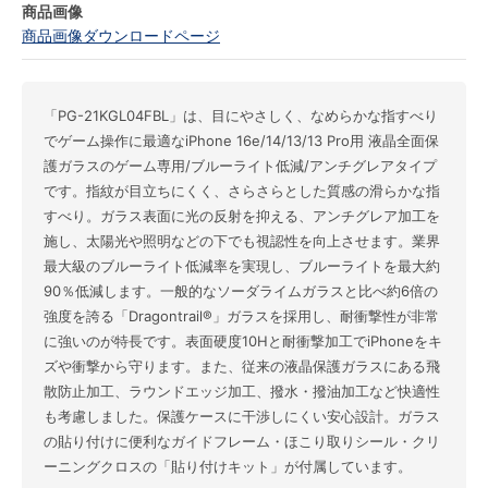
商品画像
商品画像ダウンロードページ
「PG-21KGL04FBL」は、目にやさしく、なめらかな指すべり
でゲーム操作に最適なiPhone 16e/14/13/13 Pro用 液晶全面保
護ガラスのゲーム専用/ブルーライト低減/アンチグレアタイプ
です。指紋が目立ちにくく、さらさらとした質感の滑らかな指
すべり。ガラス表面に光の反射を抑える、アンチグレア加工を
施し、太陽光や照明などの下でも視認性を向上させます。業界
最大級のブルーライト低減率を実現し、ブルーライトを最大約
90％低減します。一般的なソーダライムガラスと比べ約6倍の
強度を誇る「Dragontrail®」ガラスを採用し、耐衝撃性が非常
に強いのが特長です。表面硬度10Hと耐衝撃加工でiPhoneをキ
ズや衝撃から守ります。また、従来の液晶保護ガラスにある飛
散防止加工、ラウンドエッジ加工、撥水・撥油加工など快適性
も考慮しました。保護ケースに干渉しにくい安心設計。ガラス
の貼り付けに便利なガイドフレーム・ほこり取りシール・クリ
ーニングクロスの「貼り付けキット」が付属しています。