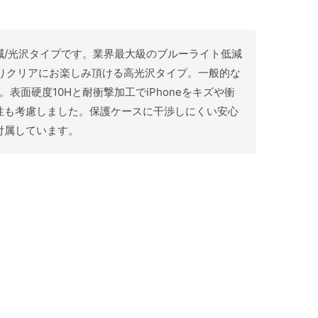
ライト低減/光沢タイプです。業界最大級のブルーライト低減
よりクリアにお楽しみ頂ける高光沢タイプ。一般的な
。表面硬度10Hと耐衝撃加工でiPhoneをキズや衝
性も考慮しました。保護ケースに干渉しにくい安心
付属しています。