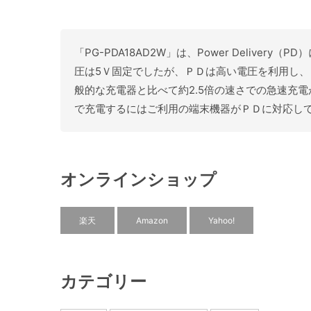
「PG-PDA18AD2W」は、Power Deliv
圧は5Ｖ固定でしたが、ＰＤは高い電圧を利用し、
般的な充電器と比べて約2.5倍の速さでの急速充電が可
で充電するにはご利用の端末機器がＰＤに対応し
オンラインショップ
楽天
Amazon
Yahoo!
カテゴリー