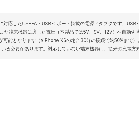
ery（PD）に対応したUSB-A・USB-Cポート搭載の電源アダプタです
また端末機器に適した電圧（本製品では5V、9V、12V）へ自動切
能となります（※iPhone XSの場合30分の接続で約50%まで）
ている必要があります。対応していない端末機器は、従来の充電方式