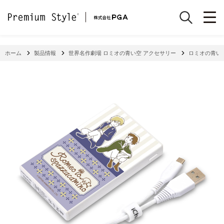
ホーム
製品情報
世界名作劇場 ロミオの青い空 アクセサリー
ロミオの青い空 