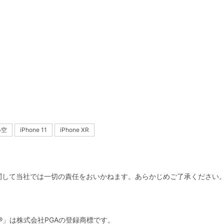
い空
iPhone 11
iPhone XR
関して当社では一切の責任をおいかねます。あらかじめご了承ください
。
arger®」は株式会社PGAの登録商標です。