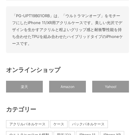
「PG-UPT19B01ORB」は、「ウルトラマンオーブ」をモチー
フにしたiPhone 11/XR用アクリルケースです。美しい光沢でデ
ザインを生かすアクリルと程よいグリップ感と耐衝撃性能を持
ち合わせたTPUを組み合わせたハイブリッドタイプのiPhoneケ
ースです。
オンラインショップ
楽天
Amazon
Yahoo!
カテゴリー
アクリルパネルケース
ケース
バックパネルケース
ウルトラヒーロー＆怪獣
円谷プロ
iPhone 11
iPhone XR