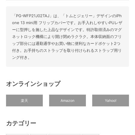
「PG-WFP21J02TAJ」は、「トムとジェリー」デザインのiPh
one 13 mini用 フリップカバーです。お手入れしやすいPUレザ
ーに型押しを施した上品なデザインです。特許取得済みのマグ
ネットロック機構により開け閉めラクラク。本体収納面のフリ
ップ部分には通勤通学やお買い物に便利なカードポケット2つ
付き。お手持ちのストラップを取り付けられるストラップ用リ
ング付き。
オンラインショップ
楽天
Amazon
Yahoo!
カテゴリー