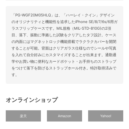
「PG-WGF20M05HLQ」は、「ハーレイ・クイン」デザイン
のオリジナリティと機能性を追求したiPhone SE/8/7/6s/6用ガ
ラスフリップケースです。MIL規格（MIL-STD-810G)の2項
目、落下、振動に準拠した試験をクリアしたタフ設計。ケース
の内面にはマグネットロック機能搭載でラクラクカバーを開閉
することが可能。背面はクリアガラス仕様なのでシールや写真
を入れて自分好みにカスタマイズすることが出来ます。通勤通
学やお買い物に便利なカードポケット・お手持ちのストラップ
をつけて落下を防げるストラップホール付き。特許取得済みで
す。
オンラインショップ
楽天
Amazon
Yahoo!