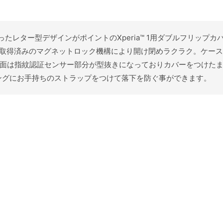
しらったレター型デザインがポイントのXperia™ 1用ダブルフリッ
許取得済みのマグネットロック機構により開け閉めラクラク。ケー
側面は指紋認証センサー部分が型抜きになっておりカバーをつけた
ングにお手持ちのストラップをつけて落下を防ぐ事ができます。