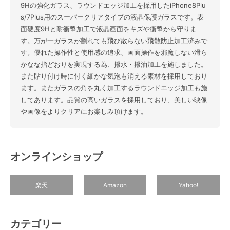
9Hの強化ガラス、ラウンドエッジ加工を採用したiPhone8Plu
s/7Plus用のスーパークリアタイプの液晶保護ガラスです。表
面硬度9Hと耐衝撃加工で液晶画面をキズや衝撃から守りま
す。万が一ガラスが割れても飛び散らない飛散防止加工済みで
す。優れた操作性と使用感の追求、画面操作を邪魔しない滑ら
かなな指どおりを実現する為、撥水・撥油加工を施しました。
また貼り付け時に付く細かな気泡も消える素材を採用しており
ます。またガラスの角を丸く加工するラウンドエッジ加工も施
してあります。品質の高いガラスを採用しており、美しい映像
や画像をよりクリアにお楽しみ頂けます。
オンラインショップ
楽天
Amazon
Yahoo!
カテゴリー