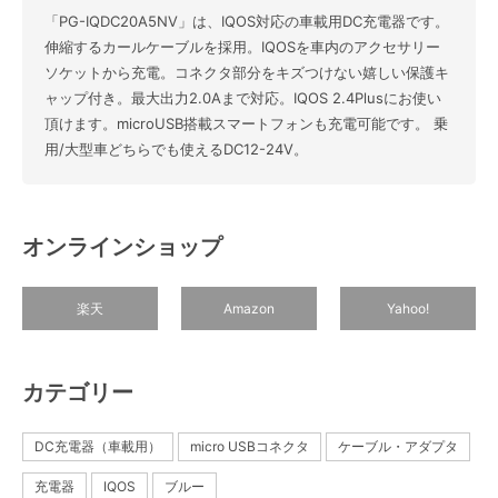
「PG-IQDC20A5NV」は、IQOS対応の車載用DC充電器です。
伸縮するカールケーブルを採用。IQOSを車内のアクセサリー
ソケットから充電。コネクタ部分をキズつけない嬉しい保護キ
ャップ付き。最大出力2.0Aまで対応。IQOS 2.4Plusにお使い
頂けます。microUSB搭載スマートフォンも充電可能です。 乗
用/大型車どちらでも使えるDC12-24V。
オンラインショップ
楽天
Amazon
Yahoo!
カテゴリー
DC充電器（車載用）
micro USBコネクタ
ケーブル・アダプタ
充電器
IQOS
ブルー