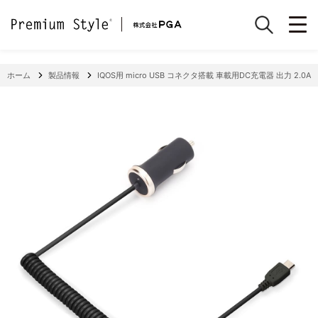
ホーム
製品情報
IQOS用 micro USB コネクタ搭載 車載用DC充電器 出力 2.0