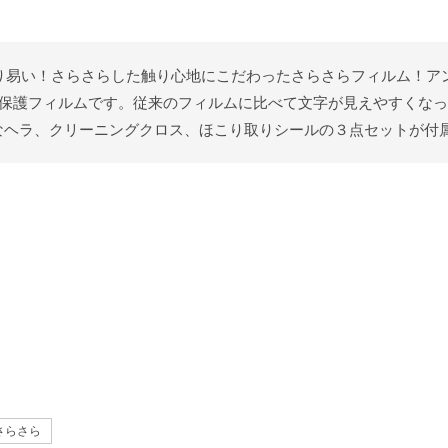
えて貼り易い！さらさらした触り心地にこだわったさらさらフィルム！
用用の液晶保護フィルムです。従来のフィルムに比べて文字が見えやすく
なヘラ、クリーニングクロス、ほこり取りシールの３点セットが付
さらさら