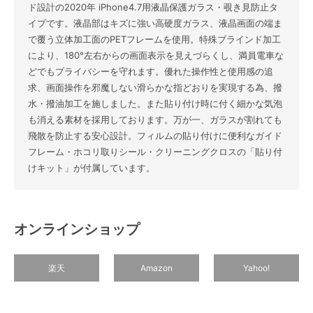
ド設計の2020年 iPhone4.7用液晶保護ガラス・覗き見防止タ
イプです。液晶部はキズに強い高硬度ガラス、液晶画面の端ま
で覆う立体加工面のPETフレームを使用。特殊ブラインド加工
により、180°左右からの画面表示を見えづらくし、満員電車な
どでもプライバシーを守れます。優れた操作性と使用感の追
求、画面操作を邪魔しない滑らかな指どおりを実現する為、撥
水・撥油加工を施しました。また貼り付け時に付く細かな気泡
も消える素材を採用しております。万が一、ガラスが割れても
飛散を防止する安心設計。フィルムの貼り付けに便利なガイド
フレーム・ホコリ取りシール・クリーニングクロスの「貼り付
けキット」が付属しています。
オンラインショップ
楽天
Amazon
Yahoo!