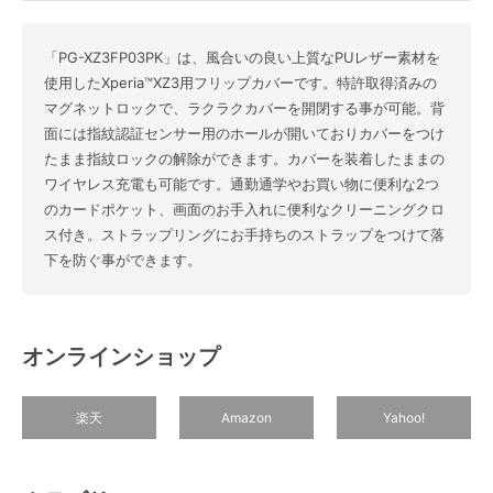
「PG-XZ3FP03PK」は、風合いの良い上質なPUレザー素材を
使用したXperia™XZ3用フリップカバーです。特許取得済みの
マグネットロックで、ラクラクカバーを開閉する事が可能。背
面には指紋認証センサー用のホールが開いておりカバーをつけ
たまま指紋ロックの解除ができます。カバーを装着したままの
ワイヤレス充電も可能です。通勤通学やお買い物に便利な2つ
のカードポケット、画面のお手入れに便利なクリーニングクロ
ス付き。ストラップリングにお手持ちのストラップをつけて落
下を防ぐ事ができます。
オンラインショップ
楽天
Amazon
Yahoo!