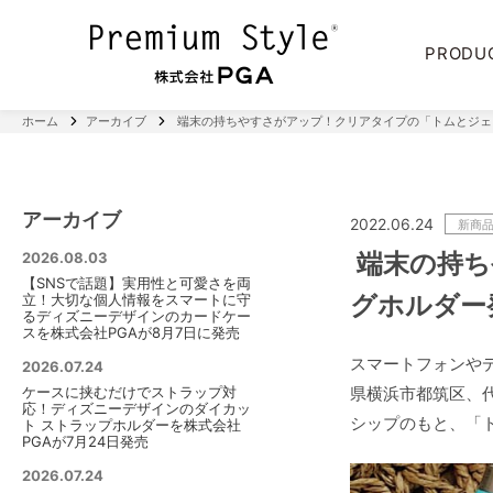
PRODU
ホーム
アーカイブ
端末の持ちやすさがアップ！クリアタイプの「トムとジェ
アーカイブ
2022.06.24
新商
端末の持ち
2026.08.03
【SNSで話題】実用性と可愛さを両
グホルダー
立！大切な個人情報をスマートに守
るディズニーデザインのカードケー
スを株式会社PGAが8月7日に発売
スマートフォンやデ
2026.07.24
ケースに挟むだけでストラップ対
県横浜市都筑区、代
応！ディズニーデザインのダイカッ
シップのもと、「ト
ト ストラップホルダーを株式会社
PGAが7月24日発売
2026.07.24