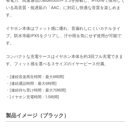
省電力、高速通信のBluetooth® 5.3を搭載し、iPhoneで採用して
いる高音質・低遅延の「AAC」に対応し快適な音質を楽しめま
す。
イヤホン本体はフィット感に優れ、音漏れしにくいカナルタイ
プ。防水等級IPX5をクリアし、汗や雨を気にせず使用が可能で
す。
コンパクトな充電ケースはイヤホン本体を約3回フル充電できま
す。フィット感を選べる３サイズのイヤーピース付属。
・[連続音楽再生時間：最大6時間]
・[連続通話時間：最大6時間]
・[連続待ち受け時間：最大70時間]
・[イヤホン充電時間：1.5時間]
製品イメージ（ブラック）