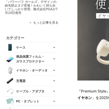
「パワーパフ ガールズ」デザインの
紛失防止タグ登場！かわいく持ち歩
いてしっかり管理。株式会社PGAが7
月24日発売
＞ もっと記事を見る
カテゴリー
ケース
液晶保護フィルム・
ガラスプロテクター
イヤホン・オーディオ
充電器
『Premium S
ケーブル・アダプタ
イヤホン
」を202
PC・タブレット