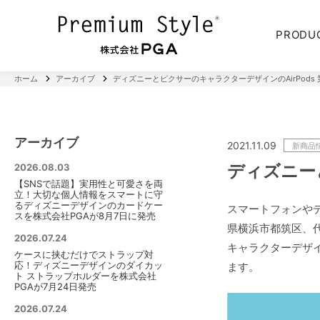
PRODU
ホーム
アーカイブ
ディズニーとピクサーのキャラクターデザインのAirPods
アーカイブ
2021.11.09
新商品
ディズニー
2026.08.03
【SNSで話題】実用性と可愛さを両
立！大切な個人情報をスマートに守
るディズニーデザインのカードケー
スマートフォンやデ
スを株式会社PGAが8月7日に発売
県横浜市都筑区、
2026.07.24
キャラクターデザイ
ケースに挟むだけでストラップ対
応！ディズニーデザインのダイカッ
ます。
ト ストラップホルダーを株式会社
PGAが7月24日発売
2026.07.24