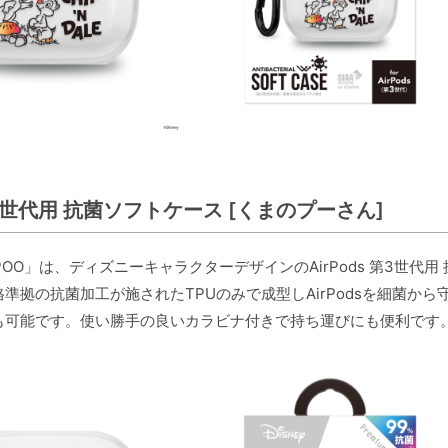
 第3世代用 抗菌ソフトケース [くまのプーさん]
03POO」は、ディズニーキャラクターデザインのAirPods 第3世
準拠の抗菌加工が施されたTPUのみで成型しAirPodsを細菌
も可能です。使い勝手の良いカラビナ付きで持ち運びにも便利です