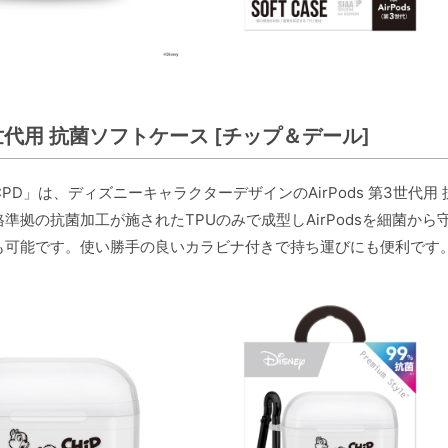
第3世代用 抗菌ソフトケース [チップ＆デール]
02CPD」は、ディズニーキャラクターデザインのAirPods 第3世
準拠の抗菌加工が施されたTPUのみで成型しAirPodsを細菌
も可能です。使い勝手の良いカラビナ付きで持ち運びにも便利です