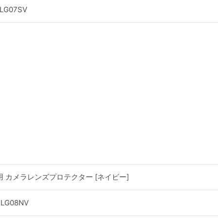
CLG07SV
 Plus用 カメラレンズプロテクター [ネイビー]
CLG08NV