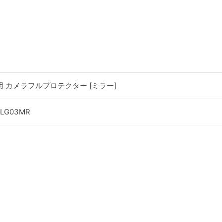
 Plus用 カメラフルプロテクター [ミラー]
CLG03MR