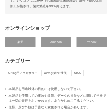
す。シリコンにはSIAA（抗菌製品技術協議会）規格準拠の抗菌
加工が施され、菌の繁殖を99％抑えます。
オンラインショップ
楽天
Amazon
Yahoo!
カテゴリー
AirTag用アクセサリー
Airtag(第2/1世代)
SIAA
本製品を用途以外の目的には使用しないで下さい。
本製品を使用しての事故や故障、データの損失などに関して当社で
は一切の責任をおいかねます。あらかじめご了承ください。
仕様、及び外観は予告なく変更される場合があります。