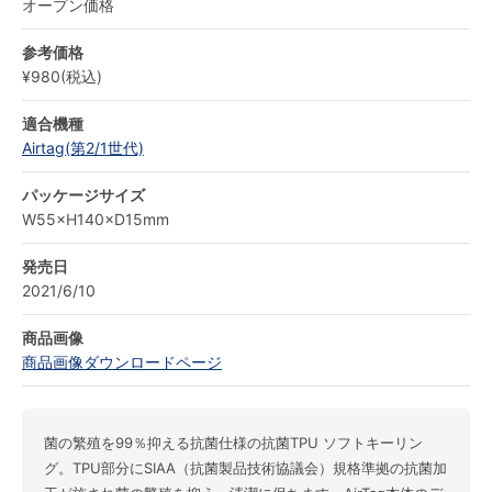
オープン価格
参考価格
¥980(税込)
適合機種
Airtag(第2/1世代)
パッケージサイズ
W55×H140×D15mm
発売日
2021/6/10
商品画像
商品画像ダウンロードページ
菌の繁殖を99％抑える抗菌仕様の抗菌TPU ソフトキーリン
グ。TPU部分にSIAA（抗菌製品技術協議会）規格準拠の抗菌加