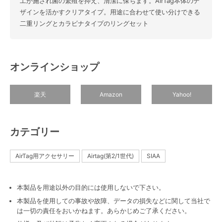
工が施され菌の繁殖を抑え、清潔に保ちます。AirTag本体のデ
ザインを活かすクリアタイプ。用途に合わせて使い分けできる
二重リングとカラビナタイプのリングセット
オンラインショップ
楽天
Amazon
Yahoo!
カテゴリー
AirTag用アクセサリー
Airtag(第2/1世代)
SIAA
本製品を用途以外の目的には使用しないで下さい。
本製品を使用しての事故や故障、データの損失などに関して当社で
は一切の責任をおいかねます。あらかじめご了承ください。