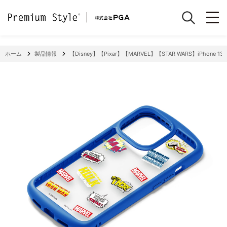
ホーム
製品情報
【Disney】【Pixar】【MARVEL】【STAR WARS】iPhone 13 