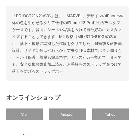
「PG-DGT21N21AVG」は、「MARVEL」デザインのiPhone本
体の色を生かせるクリア仕様のiPhone 13 Pro用のガラスタフ
ケースです。背面にシールや写真を入れて自分好みにカスタマ
イズすることもできます。MIL規格（MIL-STD-810G)の2項
目、落下・振動に準拠した試験をクリアした、耐衝撃＆耐振動
設計。サイド部分はやわらかく丈夫なTPU素材でボタン周りも
しっかり保護、着脱も簡単です。ガラスが万一割れてしまって
も、安全な飛散防止加工済み。お手持ちのストラップをつけて
落下を防げるストラップホー
オンラインショップ
楽天
Amazon
Yahoo!