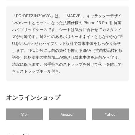
「PG-DPT21N20AVG」は、「MARVEL」キャラクターデザイ
ンのシートとセットになった抗菌仕様のiPhone 13 Pro用 抗菌
ハイブリッドケースです。シートは気分に合わせてカスタマイ
ズが可能です。耐久性のあるポリカーボネイトとしなやかなTP
Uを組み合わせたハイブリッド設計で端末本体をしっかり保護
します。TPU部分には菌の繁殖を抑えるSIAA（抗菌製品技術協
議会）規格準拠の抗菌加工が施され端末本体を細菌から守り、
清潔に保ちます。お手持ちのストラップを付けて落下を防止で
きるストラップホール付き。
オンラインショップ
楽天
Amazon
Yahoo!